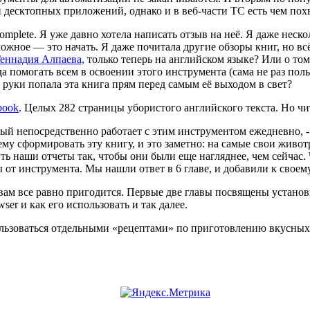
 десктопных приложений, однако и в веб-части ТС есть чем похв
mplete. Я уже давно хотела написать отзыв на неё. Я даже нескол
ожное — это начать. Я даже почитала другие обзоры книг, но всё 
еннадия Алпаева,
только теперь на английском языке? Или о том
 помогать всем в освоении этого инструмента (сама не раз поль
в руки попала эта книга прям перед самым её выходом в свет?
book
. Целых 282 страницы убористого английского текста. Но чит
ый непосредственно работает с этим инструментом ежедневно, -
му сформировать эту книгу, и это заметно: на самые свои живо
ть наши отчеты так, чтобы они были еще нагляднее, чем сейчас
от инструмента. Мы нашли ответ в 6 главе, и добавили к свое
 вам все равно пригодится. Первые две главы посвящены установ
wser и как его использовать и так далее.
ользоваться отдельными «рецептами» по приготовлению вкусных и