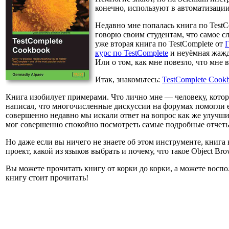
конечно, используют в автоматизации
Недавно мне попалась книга по TestCo
говорю своим студентам, что самое сл
уже вторая книга по TestComplete от
Г
курс по TestComplete
и неуёмная жажда
Или о том, как мне повезло, что мне 
Итак, знакомьтесь:
TestComplete Cook
Книга изобилует примерами. Что лично мне — человеку, котор
написал, что многочисленные дискуссии на форумах помогли е
совершенно недавно мы искали ответ на вопрос как же улучши
мог совершенно спокойно посмотреть самые подробные отчеты 
Но даже если вы ничего не знаете об этом инструменте, книга
проект, какой из языков выбрать и почему, что такое Object Bro
Вы можете прочитать книгу от корки до корки, а можете восп
книгу стоит прочитать!