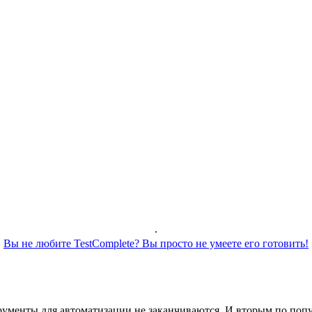
.
Вы не любите TestComplete? Вы просто не умеете его готовить!
рументы для автоматизации не заканчиваются. И вторым по попул