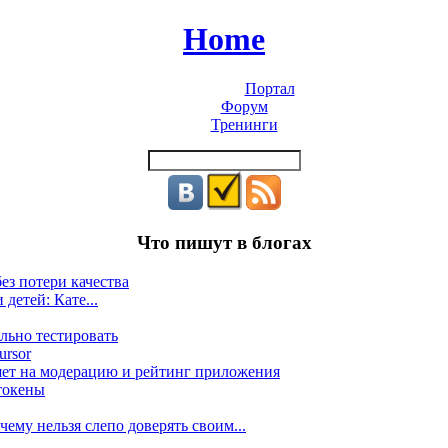
Home
Портал
Форум
Тренинги
Что пишут в блогах
ез потери качества
 детей: Кате...
льно тестировать
ursor
яет на модерацию и рейтинг приложения
токены
ему нельзя слепо доверять своим...