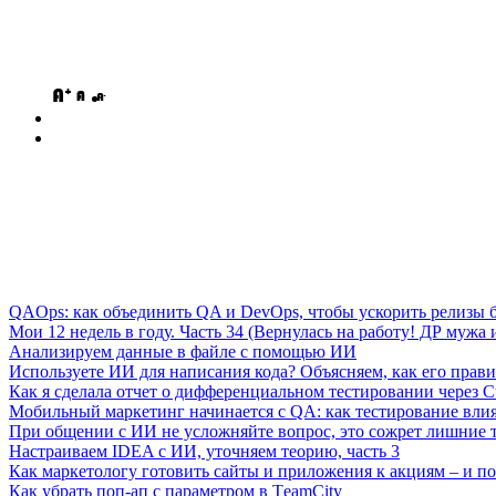
QAOps: как объединить QA и DevOps, чтобы ускорить релизы б
Мои 12 недель в году. Часть 34 (Вернулась на работу! ДР мужа и
Анализируем данные в файле с помощью ИИ
Используете ИИ для написания кода? Объясняем, как его прави
Как я сделала отчет о дифференциальном тестировании через C
Мобильный маркетинг начинается с QA: как тестирование вли
При общении с ИИ не усложняйте вопрос, это сожрет лишние 
Настраиваем IDEA с ИИ, уточняем теорию, часть 3
Как маркетологу готовить сайты и приложения к акциям – и поч
Как убрать поп-ап с параметром в ТeamСity