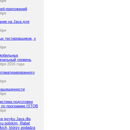
ября
веб-приложений
ября
ние на Java для
ября
х тестировщиков, v
ября
мобильных
ачальный уровень
бря 2016 года
втоматизированного
ября
 защищенности
ября
истема подготовки
 по программе ISTQB
ября
w języku Java dla
ku polskim, Rabat
kich, którzy podadzą