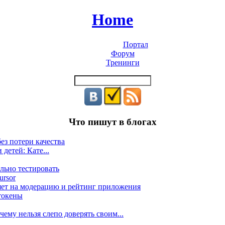
Home
Портал
Форум
Тренинги
Что пишут в блогах
ез потери качества
 детей: Кате...
льно тестировать
ursor
яет на модерацию и рейтинг приложения
токены
ему нельзя слепо доверять своим...