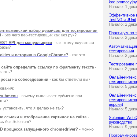
kod promocyjn
Начало: 1 дека
Эффективное 
TestNG и JUnit
Начало: 2 дек
ентльменский набор девайсов для тестирования
Практикум по 
й
- без чего веб-тестировщик как без рук?
Начало: 2 дек
EST API для мануальщика
- как этому научиться
Автоматизация
 базы?
тестирования
ookies и историю в GoogleChrome?
- как это
Начало: 2 дек
Тестирование 
е сайта определить ссылку по фрагменту текста
-
Начало: 2 дек
елать?
Онлайн-интен
просы на собеседовании
- как бы ответили вы?
тестировщиков
Начало: 5 дек
ования:
Онлайн-интен
и submenu
- почему выплывает субменю при
тестировщиков
пта?
версия)
 установить, что я делаю не так?
Начало: 5 дек
е ссылки и отображение картинок на сайте
-
Selenium WebDr
сь без Selenium?
руководство
Начало: 9 дек
ID процесса запущенного chromedriver?
- можно
Программирова