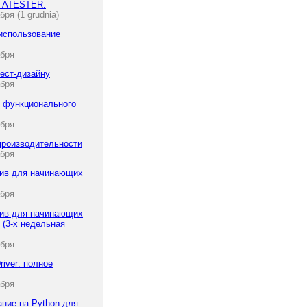
y ATESTER.
бря (1 grudnia)
использование
абря
тест-дизайну
абря
 функционального
абря
производительности
абря
сив для начинающих
абря
сив для начинающих
 (3-х недельная
абря
iver: полное
абря
ние на Python для