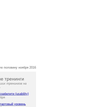
ую половину ноября 2016
е тренинги
ших тренингов на
ь
забилити (usability)
ября
стартовый уровень