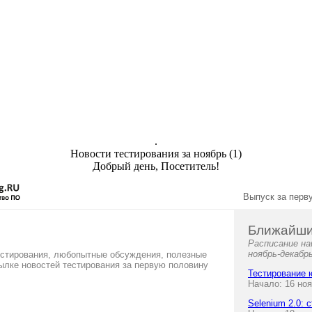
.
Новости тестирования за ноябрь (1)
Добрый день, Посетитель!
Выпуск за перв
Ближайши
Расписание на
ноябрь-декабр
естирования, любопытные обсуждения, полезные
сылке новостей тестирования за первую половину
Тестирование ю
Начало: 16 но
Selenium 2.0: 