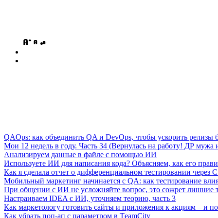
QAOps: как объединить QA и DevOps, чтобы ускорить релизы б
Мои 12 недель в году. Часть 34 (Вернулась на работу! ДР мужа и
Анализируем данные в файле с помощью ИИ
Используете ИИ для написания кода? Объясняем, как его прави
Как я сделала отчет о дифференциальном тестировании через C
Мобильный маркетинг начинается с QA: как тестирование вли
При общении с ИИ не усложняйте вопрос, это сожрет лишние 
Настраиваем IDEA с ИИ, уточняем теорию, часть 3
Как маркетологу готовить сайты и приложения к акциям – и поч
Как убрать поп-ап с параметром в ТeamСity