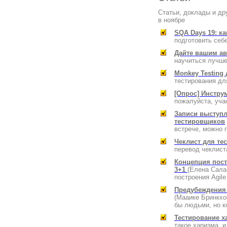
Статьи, доклады и др
в ноябре
SQA Days 19: к
подготовить себ
Дайте вашим ав
научиться лучше
Monkey Testing
тестирования дл
[Опрос] Инстру
пожалуйста, уча
Записи выступл
тестировщиков
встрече, можно 
Чеклист для т
перевод чеклист
Концепция пост
3+1
(Елена Сала
построения Agile
Предубеждения 
(Мааике Бринкхо
бы людьми, но к
Тестирование 
такое харизма, и