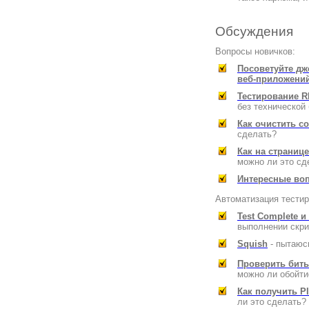
Обсуждения
Вопросы новичков:
Посоветуйте дж
веб-приложени
Тестирование R
без технической
Как очистить c
сделать?
Как на страниц
можно ли это сд
Интересные во
Автоматизация тестир
Test Complete 
выполнении скри
Squish
- пытаюсь
Проверить биты
можно ли обойти
Как получить P
ли это сделать?