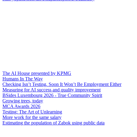
The AI House presented by KPMG
Humans In The Way
Checking Isn’t Testing. Soon It Won’t Be Employment Either
Measuring for AI success and quality improvement
BSides Luxembourg 2026 - True Community Spirit
Growing trees, today
MCA Awards 2026
Testing: The Art of Unlearning
More work for the same salary
Estimating the population of Zabok using public data