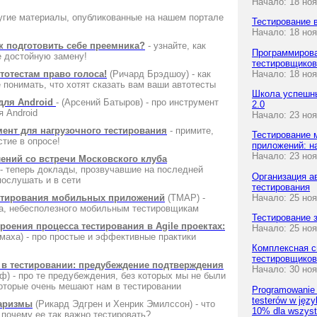
Начало: 18 но
угие материалы, опубликованные на нашем портале
Тестирование 
Начало: 18 но
ак подготовить себе преемника?
- узнайте, как
Программирова
е достойную замену!
тестировщиков
тотестам право голоса!
(Ричард Брэдшоу) - как
Начало: 18 но
 понимать, что хотят сказать вам ваши автотесты
Школа успешны
 для Android
- (Арсений Батыров) - про инструмент
2.0
я Android
Начало: 23 но
мент для нагрузочного тестирования
- примите,
Тестирование 
стие в опросе!
приложений: н
Начало: 23 ноя
ений со встречи Московского клуба
- теперь доклады, прозвучавшие на последней
Организация а
послушать и в сети
тестирования
естирования мобильных приложений
(TMAP) -
Начало: 25 но
а, небесполезного мобильным тестировщикам
Тестирование
роения процесса тестирования в Agile проектах:
Начало: 25 но
маха) - про простые и эффективные практики
Комплексная с
тестировщиков
в тестировании: предубеждение подтверждения
Начало: 30 но
ф) - про те предубеждения, без которых мы не были
оторые очень мешают нам в тестировании
Programowanie 
testerów w języ
харизмы
(Рикард Эдгрен и Хенрик Эмилссон) - что
10% dla wszyst
 почему ее так важно тестировать?