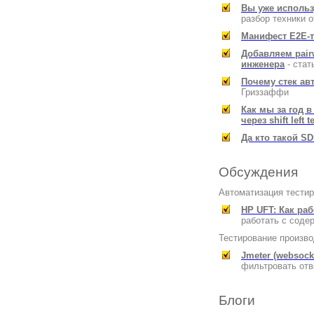
Вы уже использ
разбор техники 
Манифест E2E-
Добавляем pair
инженера
- стат
Почему стек ав
Гриззаффи
Как мы за год 
через shift left t
Да кто такой S
Обсуждения
Автоматизация тестир
HP UFT: Как ра
работать с сод
Тестирование произво
Jmeter (websock
фильтровать от
Блоги