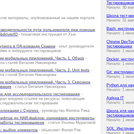
Тестировщико
Начало: 30 ма
Школа тест-ме
угие материалы, опубликованные на нашем портале
Начало: 31 ма
Bash: инструм
зводительности пути пользователя при помощи
Начало: 1 июн
bdriverIO
- пошаговая инструкция от Хью
Chrome DevToo
тинга в QA-команде Сравни
- опыт руководителя
тестировщика
йме и онбординге тестировщиков
Начало: 1 июн
ие мобильных приложений. Часть 1. Обзор
-
Docker: инстр
кла статей Виталия Никонорова
Начало: 1 июн
ие мобильных приложений. Часть 2. Unit tests
-
Git: инструме
кла статей Виталия Никонорова
Начало: 1 июн
ие мобильных приложений. Часть 3. Cквозное
Python для н
ование
- статья Виталия Никонорова
Начало: 1 июн
к для исследовательского тестирования
-
Азбука IT
рал воедино ссылки на ресурсы, помогающие
Начало: 1 июн
сследовательском тестировании
еолокации с Cypress
- руководство Филипа Рика
Школа для на
тестировщиков
рифтов до HAR-файлов: оцениваем инструменты
Начало: 1 июн
работы тестировщиков
- статья Ульяны Муратовой
SQL: Инструме
: выбор элементов
- объясняет Филип Рик
Начало: 1 июн