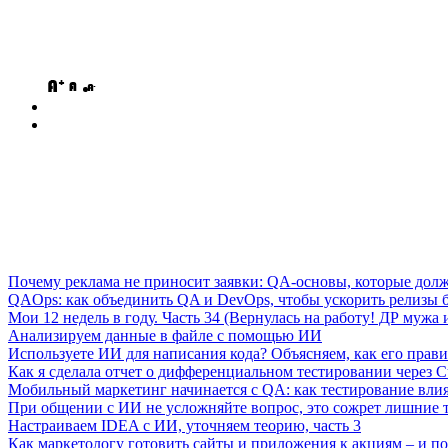
Почему реклама не приносит заявки: QA-основы, которые дол
QAOps: как объединить QA и DevOps, чтобы ускорить релизы б
Мои 12 недель в году. Часть 34 (Вернулась на работу! ДР мужа и
Анализируем данные в файле с помощью ИИ
Используете ИИ для написания кода? Объясняем, как его прави
Как я сделала отчет о дифференциальном тестировании через C
Мобильный маркетинг начинается с QA: как тестирование вли
При общении с ИИ не усложняйте вопрос, это сожрет лишние 
Настраиваем IDEA с ИИ, уточняем теорию, часть 3
Как маркетологу готовить сайты и приложения к акциям – и поч