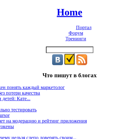
Home
Портал
Форум
Тренинги
Что пишут в блогах
жен понять каждый маркетолог
ез потери качества
 детей: Кате...
льно тестировать
ursor
яет на модерацию и рейтинг приложения
токены
ему нельзя слепо доверять своим...