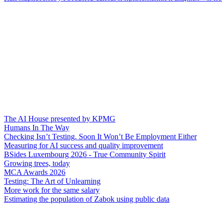
The AI House presented by KPMG
Humans In The Way
Checking Isn’t Testing. Soon It Won’t Be Employment Either
Measuring for AI success and quality improvement
BSides Luxembourg 2026 - True Community Spirit
Growing trees, today
MCA Awards 2026
Testing: The Art of Unlearning
More work for the same salary
Estimating the population of Zabok using public data