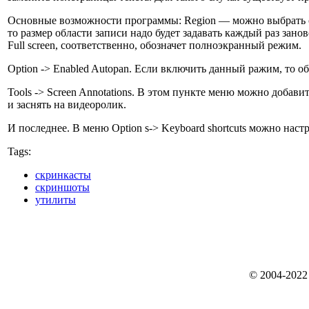
Основные возможности программы: Region — можно выбрать област
то размер области записи надо будет задавать каждый раз зано
Full screen, соответственно, обозначет полноэкранный режим.
Option -> Enabled Autopan. Если включить данный ражим, то об
Tools -> Screen Annotations. В этом пункте меню можно добав
и заснять на видеоролик.
И последнее. В меню Option s-> Keyboard shortcuts можно нас
Tags:
скринкасты
скриншоты
утилиты
© 2004-2022 