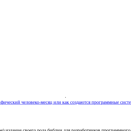
.
фический человеко-месяц или как создаются программные сист
) издание своего рода библии для разработчиков программного 