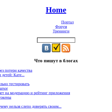
Home
Портал
Форум
Тренинги
Что пишут в блогах
ез потери качества
 детей: Кате...
льно тестировать
ursor
яет на модерацию и рейтинг приложения
токены
ему нельзя слепо доверять своим...