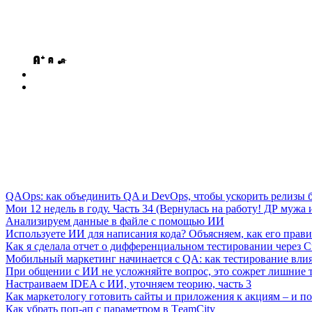
QAOps: как объединить QA и DevOps, чтобы ускорить релизы б
Мои 12 недель в году. Часть 34 (Вернулась на работу! ДР мужа и
Анализируем данные в файле с помощью ИИ
Используете ИИ для написания кода? Объясняем, как его прави
Как я сделала отчет о дифференциальном тестировании через C
Мобильный маркетинг начинается с QA: как тестирование вли
При общении с ИИ не усложняйте вопрос, это сожрет лишние 
Настраиваем IDEA с ИИ, уточняем теорию, часть 3
Как маркетологу готовить сайты и приложения к акциям – и поч
Как убрать поп-ап с параметром в ТeamСity