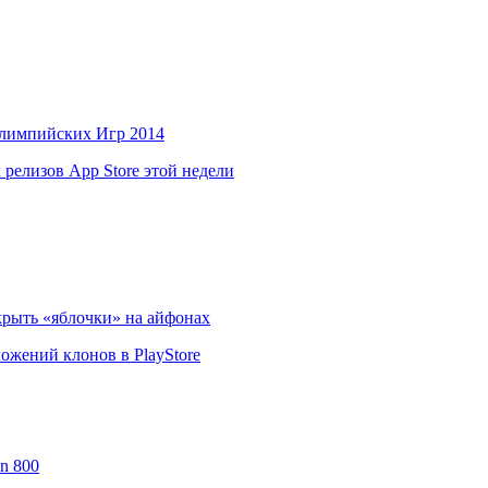
 Олимпийских Игр 2014
релизов App Store этой недели
крыть «яблочки» на айфонах
ложений клонов в PlayStore
n 800