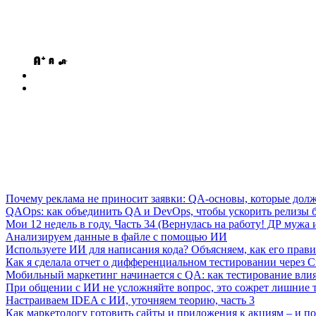
Почему реклама не приносит заявки: QA-основы, которые дол
QAOps: как объединить QA и DevOps, чтобы ускорить релизы б
Мои 12 недель в году. Часть 34 (Вернулась на работу! ДР мужа и
Анализируем данные в файле с помощью ИИ
Используете ИИ для написания кода? Объясняем, как его прави
Как я сделала отчет о дифференциальном тестировании через C
Мобильный маркетинг начинается с QA: как тестирование вли
При общении с ИИ не усложняйте вопрос, это сожрет лишние 
Настраиваем IDEA с ИИ, уточняем теорию, часть 3
Как маркетологу готовить сайты и приложения к акциям – и поч