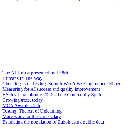
The AI House presented by KPMG
Humans In The Way
Checking Isn’t Testing. Soon It Won’t Be Employment Either
Measuring for AI success and quality improvement
BSides Luxembourg 2026 - True Community Spirit
Growing trees, today
MCA Awards 2026
Testing: The Art of Unlearning
More work for the same salary
Estimating the population of Zabok using public data