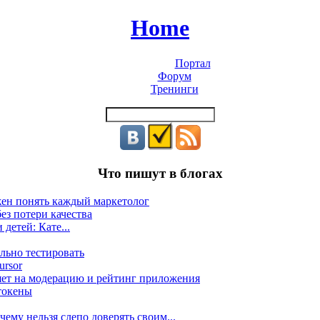
Home
Портал
Форум
Тренинги
Что пишут в блогах
жен понять каждый маркетолог
ез потери качества
 детей: Кате...
льно тестировать
ursor
яет на модерацию и рейтинг приложения
токены
ему нельзя слепо доверять своим...