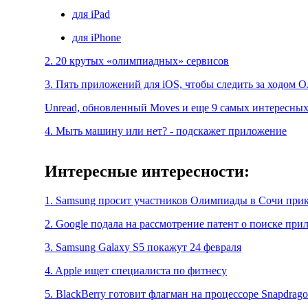
для iPad
для iPhone
2. 20 крутых «олимпиадных» сервисов
3. Пять приложений для iOS, чтобы следить за ходом
Unread, обновленный Moves и еще 9 самых интересных 
4. Мыть машину или нет? - подскажет приложение
Интересные интересности:
1. Samsung просит участников Олимпиады в Сочи при
2. Google подала на рассмотрение патент о поиске при
3. Samsung Galaxy S5 покажут 24 февраля
4. Apple ищет специалиста по фитнесу
5. BlackBerry готовит флагман на процессоре Snapdrago