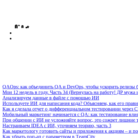
QAOps: как объединить QA и DevOps, чтобы ускорить релизы б
Мои 12 недель в году. Часть 34 (Вернулась на работу! ДР мужа и
Анализируем данные в файле с помощью ИИ
Используете ИИ для написания кода? Объясняем, как его прави
Как я сделала отчет о дифференциальном тестировании через C
Мобильный маркетинг начинается с QA: как тестирование вли
При общении с ИИ не усложняйте вопрос, это сожрет лишние 
Настраиваем IDEA с ИИ, уточняем теорию, часть 3
Как маркетологу готовить сайты и приложения к акциям – и поч
Как убрать поп-ап с параметром в ТeamСity