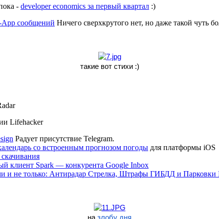
пока -
developer economics за первый квартал
:)
n-App сообщений
Ничего сверхкрутого нет, но даже такой чуть б
такие вот стихи :)
adar
ии Lifehacker
sign
Радует присутствие Telegram.
календарь со встроенным прогнозом погоды
для платформы iOS
 скачивания
й клиент Spark — конкурента Google Inbox
ами и не только: Антирадар Стрелка, Штрафы ГИБДД и Парковк
на
злобу дня