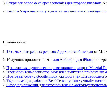
6.
Открылся опрос developer economics для второго квартала
А 
7.
Как эти 5 приложений угодили пользователям с помощью I
Приложения:
1.
17 самых интересных релизов App Store этой недели
от MacR
2. 10 лучших приложений мая
для Android
и
для iPhone
по верс
3.
Приложения лучше всего применившие принцип Material De
4.
Производитель блокнотов Moleskine выпустил приложение-
5.
Почтовый сервис Google Inbox уже доступен для свободного
6.
Украинский разработчик Readdle выпустил «умный» почтовы
7.
Обзор приложений для автолюбителей с android-устройств