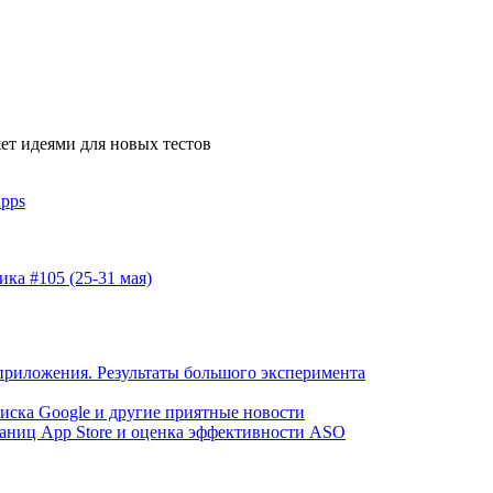
жет идеями для новых тестов
Apps
ка #105 (25-31 мая)
 приложения. Результаты большого эксперимента
иска Google и другие приятные новости
раниц App Store и оценка эффективности ASO