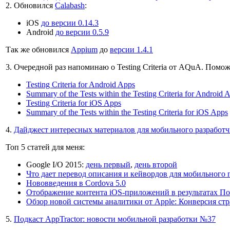
2. Обновился
Calabash
:
iOS
до версии 0.14.3
Android
до версии 0.5.9
Так же обновился
Appium
до
версии 1.4.1
3. Очередной раз напоминаю о Testing Criteria от AQuA. Помо
Testing Criteria for Android Apps
Summary of the Tests within the Testing Criteria for Android 
Testing Criteria for iOS Apps
Summary of the Tests within the Testing Criteria for iOS Apps
4.
Дайджест интересных материалов для мобильного разработчи
Топ 5 статей для меня:
Google I/O 2015:
день первый
,
день второй
Что дает перевод описания и кейвордов для мобильного
Нововведения в Cordova 5.0
Отображение контента iOS-приложений в результатах По
Обзор новой системы аналитики от Apple: Конверсия ст
5.
Подкаст AppTractor: новости мобильной разработки №37