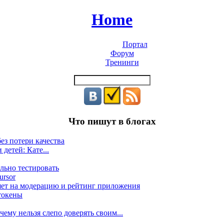
Home
Портал
Форум
Тренинги
Что пишут в блогах
ез потери качества
 детей: Кате...
льно тестировать
ursor
яет на модерацию и рейтинг приложения
токены
ему нельзя слепо доверять своим...