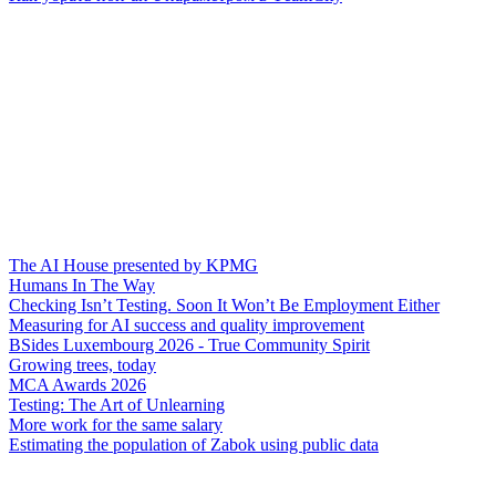
The AI House presented by KPMG
Humans In The Way
Checking Isn’t Testing. Soon It Won’t Be Employment Either
Measuring for AI success and quality improvement
BSides Luxembourg 2026 - True Community Spirit
Growing trees, today
MCA Awards 2026
Testing: The Art of Unlearning
More work for the same salary
Estimating the population of Zabok using public data