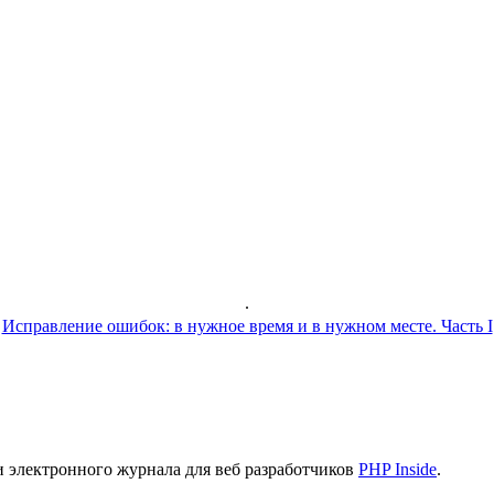
.
Исправление ошибок: в нужное время и в нужном месте. Часть I
и электронного журнала для веб разработчиков
PHP Inside
.