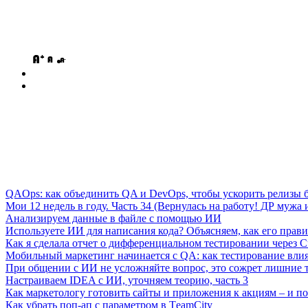
QAOps: как объединить QA и DevOps, чтобы ускорить релизы б
Мои 12 недель в году. Часть 34 (Вернулась на работу! ДР мужа и
Анализируем данные в файле с помощью ИИ
Используете ИИ для написания кода? Объясняем, как его прави
Как я сделала отчет о дифференциальном тестировании через C
Мобильный маркетинг начинается с QA: как тестирование вли
При общении с ИИ не усложняйте вопрос, это сожрет лишние 
Настраиваем IDEA с ИИ, уточняем теорию, часть 3
Как маркетологу готовить сайты и приложения к акциям – и поч
Как убрать поп-ап с параметром в ТeamСity