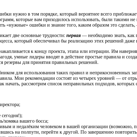
шибки нужно в том порядке, который вероятнее всего приближает
амм, которые вам приходилось использовать, были такими не п
ть «нужные» ошибки и знание того, каким образом это сделать,
икает две основные трудности:
первая
— необходимо знать, как 
цесса, который обеспечивал бы реализацию этих решений даже 
акапливается к концу проекта, этапа или итерации. Им наверняк
годя, умные лидеры вводят в действие простые правила и созда
ятся резервы для принятия правильных решений.
чебником для использования таких правил и неприкосновенных за
равила. Мои рекомендации состоят из четырех уровней — от от
ак начать, рассмотрим список неправильных подходов, которых 
иректора;
 сегодня!);
ь/хомяка вашего босса;
ивым и недалёким человеком в вашей организации (возможно, пе
вшись на полпути, перейти к другой. По завершению повторить