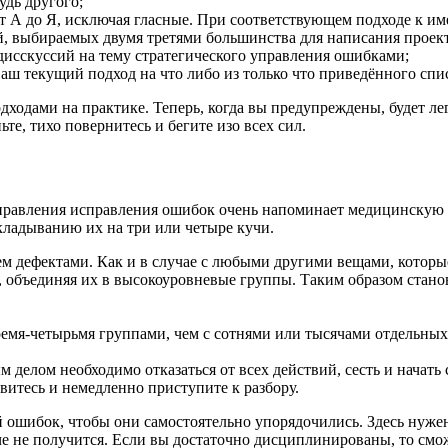
удь другого;
от А до Я, исключая гласные. При соответствующем подходе к и
, выбираемых двумя третями большинства для написания проек
сскуссий на тему стратегического управления ошибками;
ваш текущий подход на что либо из только что приведённого спи
дходами на практике. Теперь, когда вы предупреждены, будет л
те, тихо повернитесь и бегите изо всех сил.
правления исправления ошибок очень напоминает медицинскую о
ладыванию их на три или четыре кучи.
м дефектами. Как и в случае с любыми другими вещами, которы
 объединяя их в высокоуровневые группы. Таким образом станов
ремя-четырьмя группами, чем с сотнями или тысячами отдельных
м делом необходимо отказаться от всех действий, сесть и начать
овитесь и немедленно приступите к разбору.
ошибок, чтобы они самостоятельно упорядочились. Здесь нужен 
че не получится. Если вы достаточно дисциплинированы, то смож