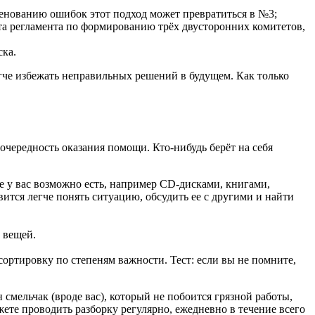
менованию ошибок этот подход может превратиться в №3;
та регламента по формированию трёх двусторонних комитетов,
ска.
егче избежать неправильных решений в будущем. Как только
чередность оказания помощи. Кто-нибудь берёт на себя
е у вас возможно есть, например CD-дисками, книгами,
ится легче понять ситуацию, обсудить ее с другими и найти
 вещей.
 сортировку по степеням важности. Тест: если вы не помните,
смельчак (вроде вас), который не побоится грязной работы,
ете проводить разборку регулярно, ежедневно в течение всего