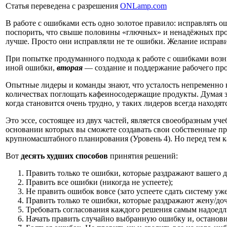
Статья переведена с разрешения
ONLamp.com
В работе с ошибками есть одно золотое правило: исправлять о
поспорить, что свыше половины «глючных» и ненадёжных прогр
лучше. Просто они исправляли не те ошибки. Желание исправи
При попытке продуманного подхода к работе с ошибками возн
иной ошибки,
вторая
— создание и поддержание рабочего про
Опытные лидеры и команды знают, что усталость непременно н
количествах поглощать кафеиносодержащие продукты. Думая за
когда становится очень трудно, у таких лидеров всегда наход
Это эссе, состоящее из двух частей, является своеобразным у
основании которых вы сможете создавать свои собственные п
крупномасштабного планирования (Уровень 4). Но перед тем к
Вот
десять худших способов
принятия решений:
Править только те ошибки, которые раздражают вашего д
Править все ошибки (никогда не успеете);
Не править ошибок вовсе (зато успеете сдать систему уже
Править только те ошибки, которые раздражают жену/доч
Требовать согласования каждого решения самым надоедл
Начать править случайно выбранную ошибку и, останови