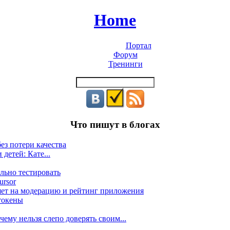
Home
Портал
Форум
Тренинги
Что пишут в блогах
ез потери качества
 детей: Кате...
льно тестировать
ursor
яет на модерацию и рейтинг приложения
токены
ему нельзя слепо доверять своим...