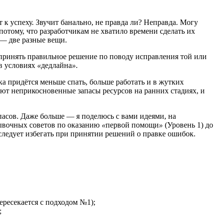
 к успеху. Звучит банально, не правда ли? Неправда. Могу
отому, что разработчикам не хватило времени сделать их
 — две разные вещи.
принять правильное решение по поводу исправления той или
в условиях
«
дедлайна
»
.
а придётся меньше спать, больше работать и в жутких
ют неприкосновенные запасы ресурсов на ранних стадиях, и
пасов. Даже больше — я поделюсь с вами идеями, на
рывочных советов по оказанию
«
первой помощи
»
(Уровень 1) до
следует избегать при принятии решений о правке ошибок.
ресекается с подходом №1);
;