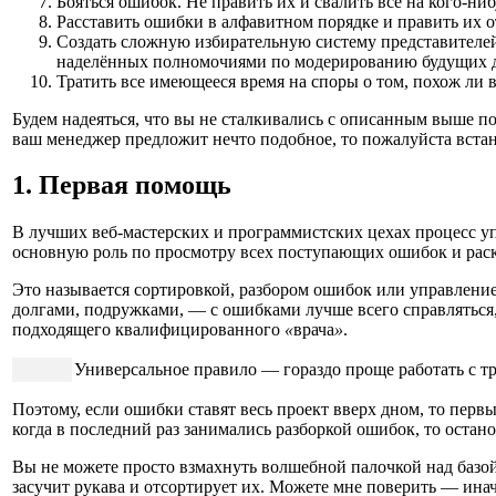
Бояться ошибок. Не править их и свалить все на кого-ниб
Расставить ошибки в алфавитном порядке и править их 
Создать сложную избирательную систему представителей
наделённых полномочиями по модерированию будущих ди
Тратить все имеющееся время на споры о том, похож ли 
Будем надеяться, что вы не сталкивались с описанным выше по
ваш менеджер предложит нечто подобное, то пожалуйста встань
1. Первая помощь
В лучших веб-мастерских и программистских цехах процесс у
основную роль по просмотру всех поступающих ошибок и раск
Это называется сортировкой, разбором ошибок или управление
долгами, подружками, — с ошибками лучше всего справляться,
подходящего квалифицированного
«
врача
»
.
Универсальное правило — гораздо проще работать с т
Поэтому, если ошибки ставят весь проект вверх дном, то первы
когда в последний раз занимались разборкой ошибок, то остан
Вы не можете просто взмахнуть волшебной палочкой над базой 
засучит рукава и отсортирует их. Можете мне поверить — ина