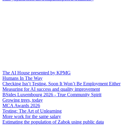
The AI House presented by KPMG
Humans In The Way
Checking Isn’t Testing. Soon It Won’t Be Employment Either
Measuring for AI success and quality improvement
BSides Luxembourg 2026 - True Community Spirit
Growing trees, today
MCA Awards 2026
Testing: The Art of Unlearning
More work for the same salary
Estimating the population of Zabok using public data