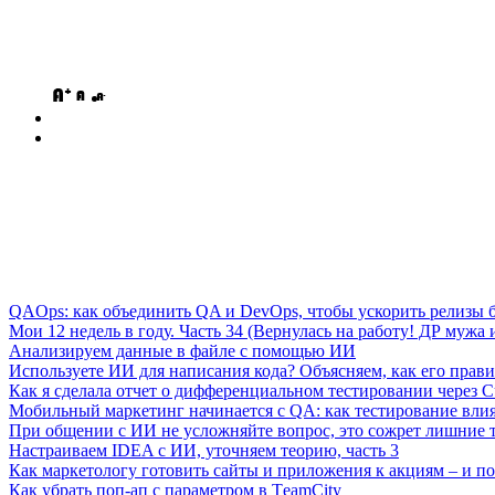
QAOps: как объединить QA и DevOps, чтобы ускорить релизы б
Мои 12 недель в году. Часть 34 (Вернулась на работу! ДР мужа и
Анализируем данные в файле с помощью ИИ
Используете ИИ для написания кода? Объясняем, как его прави
Как я сделала отчет о дифференциальном тестировании через C
Мобильный маркетинг начинается с QA: как тестирование вли
При общении с ИИ не усложняйте вопрос, это сожрет лишние 
Настраиваем IDEA с ИИ, уточняем теорию, часть 3
Как маркетологу готовить сайты и приложения к акциям – и поч
Как убрать поп-ап с параметром в ТeamСity