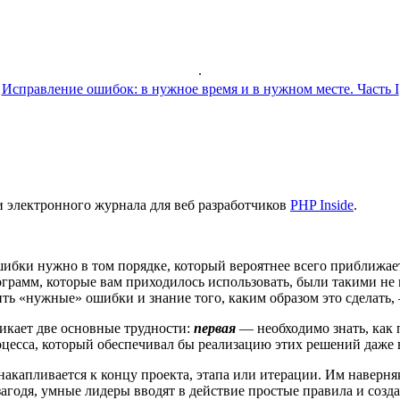
.
Исправление ошибок: в нужное время и в нужном месте. Часть I
и электронного журнала для веб разработчиков
PHP Inside
.
шибки нужно в том порядке, который вероятнее всего приближает
амм, которые вам приходилось использовать, были такими не п
ть «нужные» ошибки и знание того, каким образом это сделать,
икает две основные трудности:
первая
— необходимо знать, как 
цесса, который обеспечивал бы реализацию этих решений даже 
акапливается к концу проекта, этапа или итерации. Им наверняк
годя, умные лидеры вводят в действие простые правила и созда