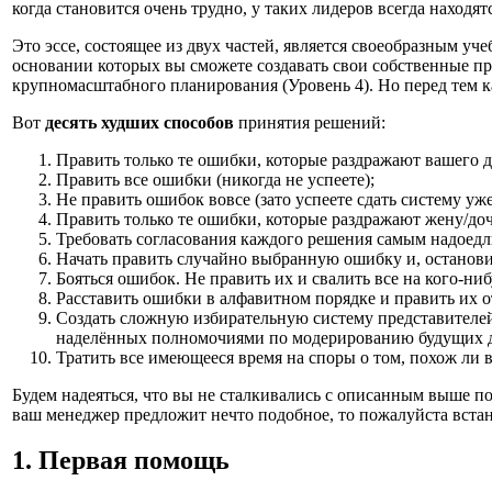
когда становится очень трудно, у таких лидеров всегда наход
Это эссе, состоящее из двух частей, является своеобразным у
основании которых вы сможете создавать свои собственные п
крупномасштабного планирования (Уровень 4). Но перед тем к
Вот
десять худших способов
принятия решений:
Править только те ошибки, которые раздражают вашего д
Править все ошибки (никогда не успеете);
Не править ошибок вовсе (зато успеете сдать систему уже
Править только те ошибки, которые раздражают жену/доч
Требовать согласования каждого решения самым надоедл
Начать править случайно выбранную ошибку и, останови
Бояться ошибок. Не править их и свалить все на кого-ниб
Расставить ошибки в алфавитном порядке и править их 
Создать сложную избирательную систему представителей
наделённых полномочиями по модерированию будущих ди
Тратить все имеющееся время на споры о том, похож ли 
Будем надеяться, что вы не сталкивались с описанным выше по
ваш менеджер предложит нечто подобное, то пожалуйста встань
1. Первая помощь