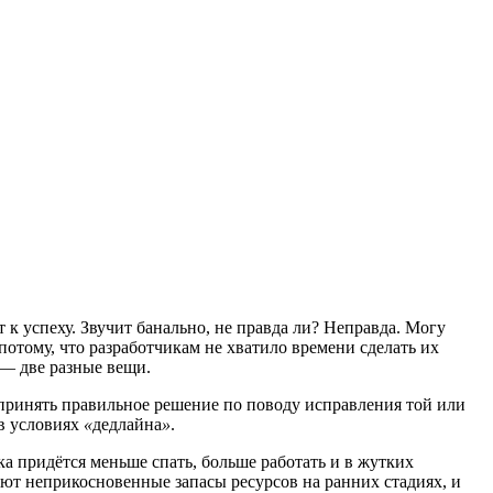
 к успеху. Звучит банально, не правда ли? Неправда. Могу
отому, что разработчикам не хватило времени сделать их
 — две разные вещи.
принять правильное решение по поводу исправления той или
в условиях
«
дедлайна
»
.
а придётся меньше спать, больше работать и в жутких
ют неприкосновенные запасы ресурсов на ранних стадиях, и