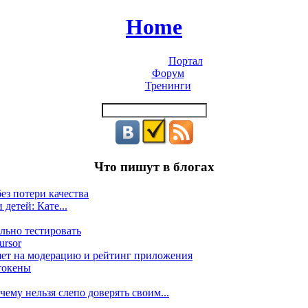
Home
Портал
Форум
Тренинги
Что пишут в блогах
ез потери качества
 детей: Кате...
льно тестировать
ursor
яет на модерацию и рейтинг приложения
токены
ему нельзя слепо доверять своим...