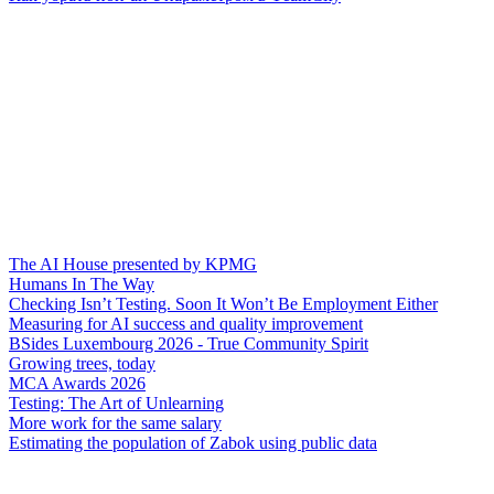
The AI House presented by KPMG
Humans In The Way
Checking Isn’t Testing. Soon It Won’t Be Employment Either
Measuring for AI success and quality improvement
BSides Luxembourg 2026 - True Community Spirit
Growing trees, today
MCA Awards 2026
Testing: The Art of Unlearning
More work for the same salary
Estimating the population of Zabok using public data