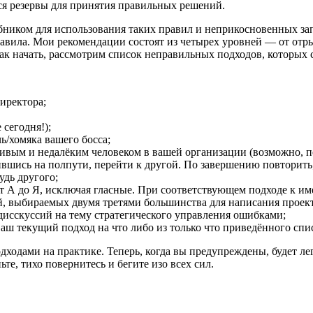
ятся резервы для принятия правильных решений.
чебником для использования таких правил и неприкосновенных за
равила. Мои рекомендации состоят из четырех уровней — от от
ак начать, рассмотрим список неправильных подходов, которых 
иректора;
 сегодня!);
ь/хомяка вашего босса;
ивым и недалёким человеком в вашей организации (возможно, пе
вшись на полпути, перейти к другой. По завершению повторить
удь другого;
от А до Я, исключая гласные. При соответствующем подходе к и
, выбираемых двумя третями большинства для написания проек
сскуссий на тему стратегического управления ошибками;
ваш текущий подход на что либо из только что приведённого спи
дходами на практике. Теперь, когда вы предупреждены, будет л
те, тихо повернитесь и бегите изо всех сил.