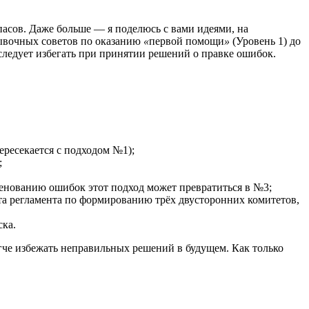
пасов. Даже больше — я поделюсь с вами идеями, на
рывочных советов по оказанию
«
первой помощи
»
(Уровень 1) до
следует избегать при принятии решений о правке ошибок.
ресекается с подходом №1);
;
менованию ошибок этот подход может превратиться в №3;
та регламента по формированию трёх двусторонних комитетов,
ска.
егче избежать неправильных решений в будущем. Как только