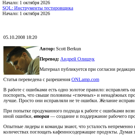
Начало: 1 октября 2026
SQL: Инструменты тестировщика
Начало: 1 октября 2026
05.10.2008 18:20
Автор:
Scott Berkun
Перевод:
Андрей Олищук
Материал публикуется при согласии редакци
Статья переведена с разрешения
ONLamp.com
В работе с ошибками есть одно золотое правило: исправлять о
поспорить, что свыше половины «глючных» и ненадёжных прогр
лучше. Просто они исправляли не те ошибки. Желание исправи
При попытке продуманного подхода к работе с ошибками возн
иной ошибки,
вторая
— создание и поддержание рабочего про
Опытные лидеры и команды знают, что усталость непременно н
количествах поглощать кафеиносодержащие продукты. Думая за