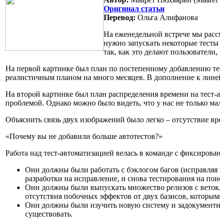
Оригинал статьи
Перевод:
Ольга Алифанова
На еженедельной встрече мы расс
нужно запускать некоторые тесты 
так, как это делают пользовател
На первой картинке был план по постепенному добавлению тес
реалистичным планом на много месяцев. В дополнение к линей
На второй картинке был план распределения времени на тест-а
проблемой. Однако можно было видеть, что у нас не только мал
Объяснить связь двух изображений было легко – отсутствие вре
«Почему вы не добавили больше автотестов?»
Работа над тест-автоматизацией велась в команде с фиксиро
Они должны были работать с бэклогом багов (исправляя и
разработки на исправление, и снова тестирования на пои
Они должны были выпускать множество релизов с веток,
отсутствия побочных эффектов от двух базисов, которы
Они должны были изучить новую систему и задокументир
существовать.