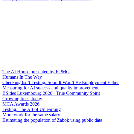
The AI House presented by KPMG
Humans In The Way
Checking Isn’t Testing. Soon It Won’t Be Employment Either
Measuring for AI success and quality improvement
BSides Luxembourg 2026 - True Community Spirit
Growing trees, today
MCA Awards 2026
Testing: The Art of Unlearning
More work for the same salary
Estimating the population of Zabok using public data