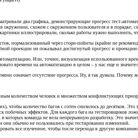
матривали два графика, демонстрирующие прогресс тест-автом
в окружении, схожем с окружением пользователя и в порядке, с
и, картинки иллюстрировали, сколько работы нужно выполнить, 
тов, нормализованный через стори-пойнты (крайне не рекоменду
ной проекции он показывал достигнутый прогресс и проекцию р
втоматизацию. Или, точнее, визуализация использованного врем
овато времени на автоматизацию в целом – у нас еще и значител
мени означает отсутствие прогресса. Ну, я так думала. Почему 
ванным количеством человек и множеством конфликтующих приор
х), чтобы количество багов с сотен снизилось до десятков. Это
ск побочных эффектов. Для каждого бага на тестировщиков ложил
 в которых команда не вела непрерывную разработку. Это значи
ми они обычно не пользовались при тестировании изменений.
овать все изученное, чтобы после перехода в другую компанию