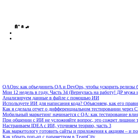
QAOps: как объединить QA и DevOps, чтобы ускорить релизы б
Мои 12 недель в году. Часть 34 (Вернулась на работу! ДР мужа и
Анализируем данные в файле с помощью ИИ
Используете ИИ для написания кода? Объясняем, как его прави
Как я сделала отчет о дифференциальном тестировании через C
Мобильный маркетинг начинается с QA: как тестирование вли
При общении с ИИ не усложняйте вопрос, это сожрет лишние 
Настраиваем IDEA с ИИ, уточняем теорию, часть 3
Как маркетологу готовить сайты и приложения к акциям – и поч
Как убрать поп-ап с параметром в ТeamСity