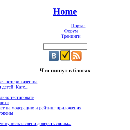
Home
Портал
Форум
Тренинги
Что пишут в блогах
ез потери качества
 детей: Кате...
льно тестировать
ursor
яет на модерацию и рейтинг приложения
токены
ему нельзя слепо доверять своим...