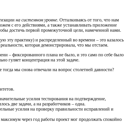
атизации
на системном уровне
. Отталкиваясь от того, что нам
хожем с его действиями, а также устанавливать приложение
чтобы достичь первой промежуточной цели, намеченной нами.
ю эту практику) и распределенный во времени – это казалось
еальности, которая демонстрировала, что мы отстаем.
ени – фиксированного плана не было, и это само по себе было
ьно гуляет концентрация на этой задаче.
же тогда мы снова отвечали на вопрос столетней давности?
итетов.
 значительные усилия тестирования на подтверждение,
ось две задачи, а на разработчиков – одна.
тельные усилия на проверку правильности исправлений и
 максимум через год работы проект мог продолжать спокойно