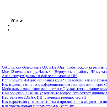
QAOps: как объединить QA и DevOps, чтобы ускорить релизы б
Мои 12 недель в году. Часть 34 (Вернулась на работу! ДР мужа и
Анализируем данные в файле с помощью ИИ
Используете ИИ для написания кода? Объясняем, как его прави
Как я сделала отчет о дифференциальном тестировании через C
Мобильный маркетинг начинается с QA: как тестирование вли
При общении с ИИ не усложняйте вопрос, это сожрет лишние 
Настраиваем IDEA с ИИ, уточняем теорию, часть 3
Как маркетологу готовить сайты и приложения к акциям – и поч
Как убрать поп-ап с параметром в ТeamСity