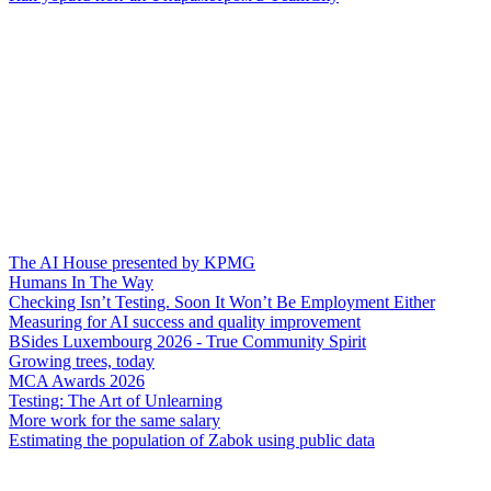
The AI House presented by KPMG
Humans In The Way
Checking Isn’t Testing. Soon It Won’t Be Employment Either
Measuring for AI success and quality improvement
BSides Luxembourg 2026 - True Community Spirit
Growing trees, today
MCA Awards 2026
Testing: The Art of Unlearning
More work for the same salary
Estimating the population of Zabok using public data