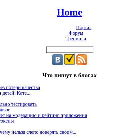
Home
Портал
Форум
Тренинги
Что пишут в блогах
ез потери качества
 детей: Кате...
льно тестировать
ursor
яет на модерацию и рейтинг приложения
токены
ему нельзя слепо доверять своим...