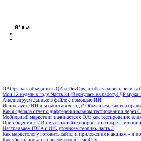
QAOps: как объединить QA и DevOps, чтобы ускорить релизы б
Мои 12 недель в году. Часть 34 (Вернулась на работу! ДР мужа и
Анализируем данные в файле с помощью ИИ
Используете ИИ для написания кода? Объясняем, как его прави
Как я сделала отчет о дифференциальном тестировании через C
Мобильный маркетинг начинается с QA: как тестирование вли
При общении с ИИ не усложняйте вопрос, это сожрет лишние 
Настраиваем IDEA с ИИ, уточняем теорию, часть 3
Как маркетологу готовить сайты и приложения к акциям – и поч
Как убрать поп-ап с параметром в ТeamСity