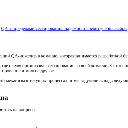
.
QA за пределами тестирования: надежность через учебные сбои
рший QA-инженер в команде, которая занимается разработкой бэ
, где с нуля организовал тестирование в своей команде. За это в
стирование и многое другое.
иный механизм в текущих процессах, и мы задумались над следу
жна
ветить на вопросы: