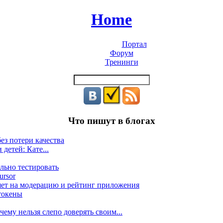
Home
Портал
Форум
Тренинги
Что пишут в блогах
ез потери качества
 детей: Кате...
льно тестировать
ursor
яет на модерацию и рейтинг приложения
токены
ему нельзя слепо доверять своим...