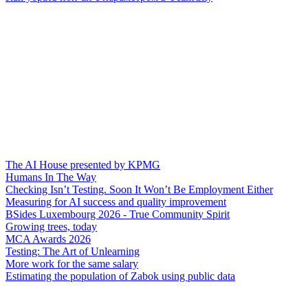
The AI House presented by KPMG
Humans In The Way
Checking Isn’t Testing. Soon It Won’t Be Employment Either
Measuring for AI success and quality improvement
BSides Luxembourg 2026 - True Community Spirit
Growing trees, today
MCA Awards 2026
Testing: The Art of Unlearning
More work for the same salary
Estimating the population of Zabok using public data