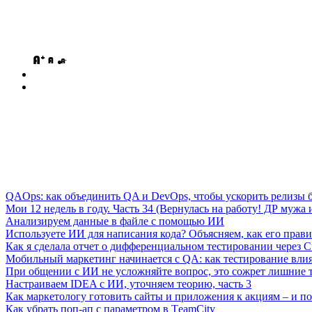
QAOps: как объединить QA и DevOps, чтобы ускорить релизы б
Мои 12 недель в году. Часть 34 (Вернулась на работу! ДР мужа и
Анализируем данные в файле с помощью ИИ
Используете ИИ для написания кода? Объясняем, как его прави
Как я сделала отчет о дифференциальном тестировании через C
Мобильный маркетинг начинается с QA: как тестирование вли
При общении с ИИ не усложняйте вопрос, это сожрет лишние 
Настраиваем IDEA с ИИ, уточняем теорию, часть 3
Как маркетологу готовить сайты и приложения к акциям – и поч
Как убрать поп-ап с параметром в ТeamСity