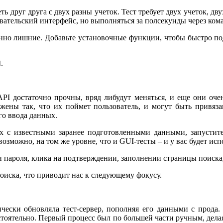
ть друг друга с двух разны учеток. Тест требует двух учеток, 
овательский интерфейс, но выполняться за полсекунды через ком
нно лишние. Добавьте установочные функции, чтобы быстро под
.
PI достаточно прочны, вряд либудут меняться, и еще они очен
жены так, что их поймет пользователь, и могут быть привяза
го ввода данных.
х с известными заранее подготовленными данными, запустите
 возможно, на том же уровне, что и GUI-тесты – и у вас будет и
 и пароля, клика на подтверждении, заполнении страницы поиска,
оиска, что приводит нас к следующему фокусу.
чески обновляла тест-сервер, пополняя его данными с прода.
тоятельно. Первый процесс был по большей части ручным, дел