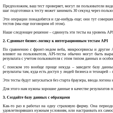
Предположим, ваш тест проверяет, могут ли пользователи виде
шаг подготовки к тесту может занимать 30 секунд через польз
Эти операции понадобятся и где-нибудь еще; они тут соверше
тестов (мы еще поговорим об этом).
Наше следующее решение – сдвинуть эти тесты на уровень API
2.
Сдвиньте бизнес-логику к интеграционным тестам
API
По сравнению с фронт-эндом веба, микросервисы и другие A
влияют на пользователя, API-тесты обычно могут быть выра
результата с учетом пользователя с этим типом данных и особо
С поиском это вообще проще некуда – заведите базу данны
результаты там, куда есть доступ у людей бизнеса и технарей –
Эти тесты будут запускаться без старта браузера, ввода логина
Для этого нам нужны хорошие данные в качестве результатов п
3. Создайте
базу
данных
с
образцами
Как-то раз я работал на одну страховую фирму. Она периоди
удовлетворявших нужным условиям, или настраивать их самос