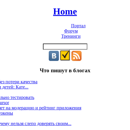
Home
Портал
Форум
Тренинги
Что пишут в блогах
ез потери качества
 детей: Кате...
льно тестировать
ursor
яет на модерацию и рейтинг приложения
токены
ему нельзя слепо доверять своим...