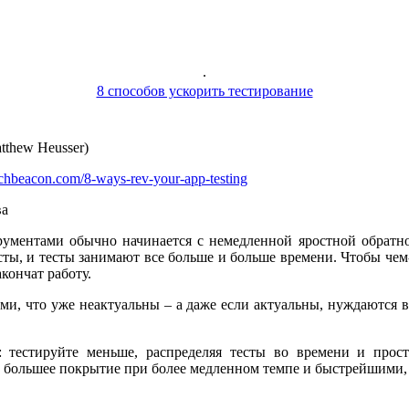
.
8 способов ускорить тестирование
thew Heusser)
techbeacon.com/8-ways-rev-your-app-testing
ва
рументами обычно начинается с немедленной яростной обратн
ты, и тесты занимают все больше и больше времени. Чтобы чем-т
акончат работу.
ми, что уже неактуальны – а даже если актуальны, нуждаются в 
 тестируйте меньше, распределяя тесты во времени и прост
 большее покрытие при более медленном темпе и быстрейшими