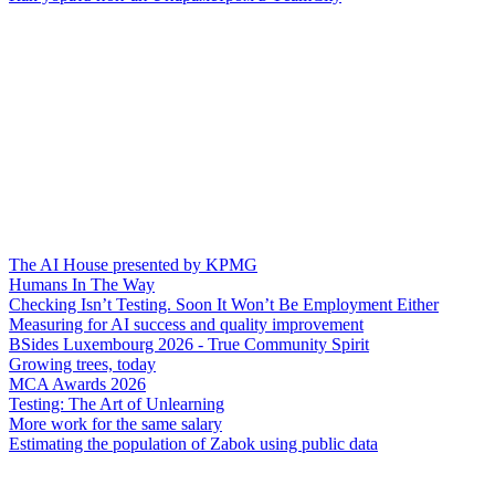
The AI House presented by KPMG
Humans In The Way
Checking Isn’t Testing. Soon It Won’t Be Employment Either
Measuring for AI success and quality improvement
BSides Luxembourg 2026 - True Community Spirit
Growing trees, today
MCA Awards 2026
Testing: The Art of Unlearning
More work for the same salary
Estimating the population of Zabok using public data