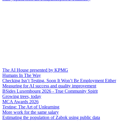
The AI House presented by KPMG
Humans In The Way
Checking Isn’t Testing. Soon It Won’t Be Employment Either
Measuring for AI success and quality improvement
BSides Luxembourg 2026 - True Community Spirit
Growing trees, today
MCA Awards 2026
Testing: The Art of Unlearning
More work for the same salary
Estimating the population of Zabok using public data