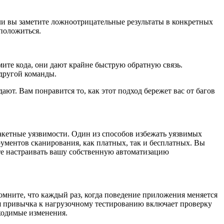
сли вы заметите ложноотрицательные результаты в конкретных
 положиться.
ите кода, они дают крайне быструю обратную связь.
другой команды.
ют. Вам понравится то, как этот подход бережет вас от багов
кетные уязвимости. Один из способов избежать уязвимых
ументов сканирования, как платных, так и бесплатных. Вы
те настраивать вашу собственную автоматизацию
помните, что каждый раз, когда поведение приложения меняется
вая привычка к нагрузочному тестированию включает проверку
бходимые изменения.