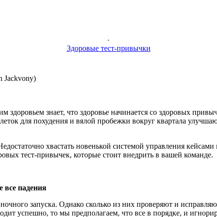
.
Здоровые тест-привычки
n Jackvony)
 здоровьем знает, что здоровье начинается со здоровых привычек
блеток для похудения и вялой пробежки вокруг квартала улучша
! Недостаточно хвастать новенькой системой управления кейсами
ровых тест-привычек, которые стоит внедрить в вашей команде.
 все падения
ночного запуска. Однако сколько из них проверяют и исправля
дит успешно, то мы предполагаем, что все в порядке, и игнорир