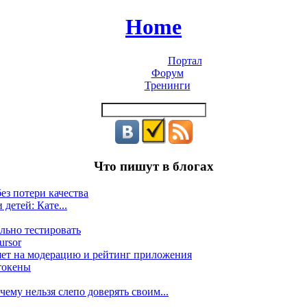
Home
Портал
Форум
Тренинги
Что пишут в блогах
ез потери качества
 детей: Кате...
льно тестировать
ursor
яет на модерацию и рейтинг приложения
токены
ему нельзя слепо доверять своим...