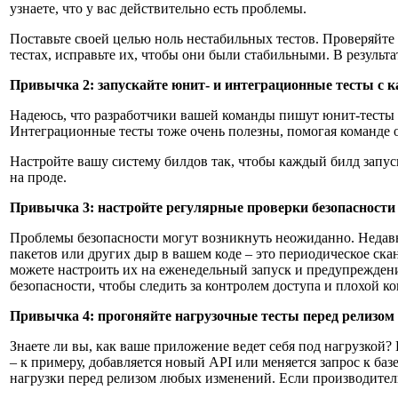
узнаете, что у вас действительно есть проблемы.
Поставьте своей целью ноль нестабильных тестов. Проверяйте
тестах, исправьте их, чтобы они были стабильными. В результ
Привычка 2: запускайте юнит- и интеграционные тесты с
Надеюсь, что разработчики вашей команды пишут юнит-тесты д
Интеграционные тесты тоже очень полезны, помогая команде 
Настройте вашу систему билдов так, чтобы каждый билд запуск
на проде.
Привычка 3: настройте регулярные проверки безопасности
Проблемы безопасности могут возникнуть неожиданно. Недавн
пакетов или других дыр в вашем коде – это периодическое ск
можете настроить их на еженедельный запуск и предупрежден
безопасности, чтобы следить за контролем доступа и плохой к
Привычка 4: прогоняйте нагрузочные тесты перед релизом
Знаете ли вы, как ваше приложение ведет себя под нагрузкой?
– к примеру, добавляется новый API или меняется запрос к ба
нагрузки перед релизом любых изменений. Если производитель