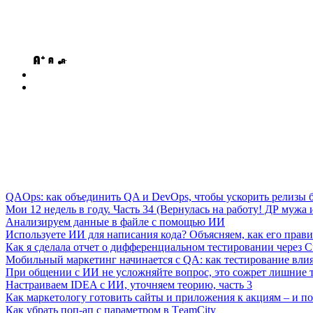
QAOps: как объединить QA и DevOps, чтобы ускорить релизы б
Мои 12 недель в году. Часть 34 (Вернулась на работу! ДР мужа и
Анализируем данные в файле с помощью ИИ
Используете ИИ для написания кода? Объясняем, как его прави
Как я сделала отчет о дифференциальном тестировании через C
Мобильный маркетинг начинается с QA: как тестирование вли
При общении с ИИ не усложняйте вопрос, это сожрет лишние 
Настраиваем IDEA с ИИ, уточняем теорию, часть 3
Как маркетологу готовить сайты и приложения к акциям – и поч
Как убрать поп-ап с параметром в ТeamСity