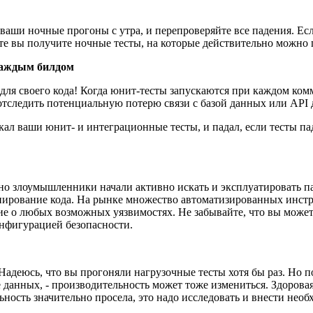
 ваши ночные прогоны с утра, и перепроверяйте все падения. Е
ате вы получите ночные тесты, на которые действительно можно
 каждым билдом
ля своего кода! Когда юнит-тесты запускаются при каждом комм
отследить потенциальную потерю связи с базой данных или API 
ал ваши юнит- и интеграционные тесты, и падал, если тесты пада
о злоумышленники начали активно искать и эксплуатировать па
анирование кода. На рынке множество автоматизированных инстр
ие о любых возможных уязвимостях. Не забывайте, что вы може
онфигурацией безопасности.
 Надеюсь, что вы прогоняли нагрузочные тесты хотя бы раз. Но 
зе данных, - производительность может тоже измениться. Здоро
ность значительно просела, это надо исследовать и внести нео