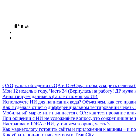
QAOps: как объединить QA и DevOps, чтобы ускорить релизы б
Мои 12 недель в году. Часть 34 (Вернулась на работу! ДР мужа и
Анализируем данные в файле с помощью ИИ
Используете ИИ для написания кода? Объясняем, как его прави
Как я сделала отчет о дифференциальном тестировании через C
Мобильный маркетинг начинается с QA: как тестирование вли
При общении с ИИ не усложняйте вопрос, это сожрет лишние 
Настраиваем IDEA с ИИ, уточняем теорию, часть 3
Как маркетологу готовить сайты и приложения к акциям – и поч
Как убрать поп-ап с параметром в ТeamСity