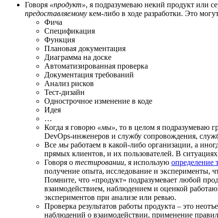
Говоря
«продукт»
, я подразумеваю некий продукт или с
предоставляемому
кем-либо в ходе разработки. Это могут
Фича
Спецификация
Функция
Плановая документация
Диаграмма на доске
Автоматизированная проверка
Документация требований
Анализ рисков
Тест-дизайн
Однострочное изменение в коде
Идея
…
Когда я говорю
«мы»
, то в целом я подразумеваю 
DevOps-инженеров и службу сопровождения, служб
Все
мы
работаем в какой-либо организации, а иног
прямых клиентов, и их пользователей. В ситуациях, 
Говоря о
тестировании
, я использую
определение 
получение опыта, исследование и эксперименты, чт
Помните, что «продукт» подразумевает любой прод
взаимодействием, наблюдением и оценкой работаю
экспериментов при анализе или ревью.
Проверка результатов работы продукта – это неотъ
наблюдений о взаимодействии, применение правил п