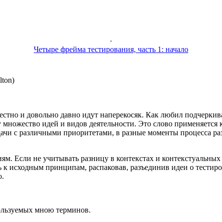
.
Четыре фрейма тестирования, часть 1: начало
ton)
естно и довольно давно идут наперекосяк. Как любил подчеркив
у множество идей и видов деятельности. Это слово применяетс
чи с различными приоритетами, в разные моменты процесса раз
ям. Если не учитывать разницу в контекстах и контекстуальных 
 к исходным принципам, распаковав, разъединив идеи о тестиров
о.
пользуемых мною терминов.