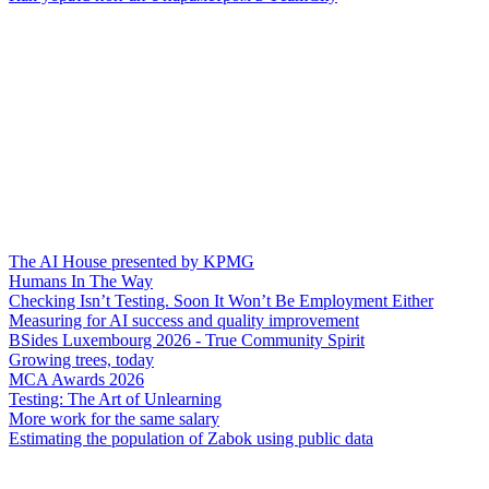
The AI House presented by KPMG
Humans In The Way
Checking Isn’t Testing. Soon It Won’t Be Employment Either
Measuring for AI success and quality improvement
BSides Luxembourg 2026 - True Community Spirit
Growing trees, today
MCA Awards 2026
Testing: The Art of Unlearning
More work for the same salary
Estimating the population of Zabok using public data