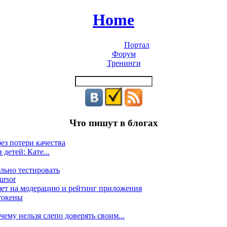
Home
Портал
Форум
Тренинги
Что пишут в блогах
ез потери качества
 детей: Кате...
льно тестировать
ursor
яет на модерацию и рейтинг приложения
токены
ему нельзя слепо доверять своим...