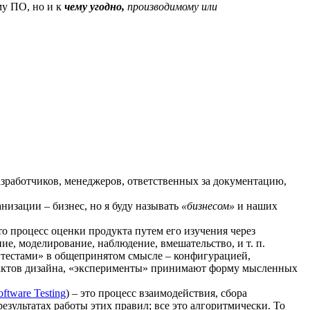
му ПО, но и к
чему угодно,
производимому или
азработчиков, менеджеров, ответственных за документацию,
низации – бизнес, но я буду называть
«бизнесом»
и наших
то процесс оценки продукта путем его изучения через
ие, моделирование, наблюдение, вмешательство, и т. п.
«тестами» в общепринятом смысле – конфигурацией,
ефактов дизайна, «эксперименты» принимают форму мысленных
ftware Testing
) – это процесс взаимодействия, сбора
зультатах работы этих правил; все это алгоритмически. То