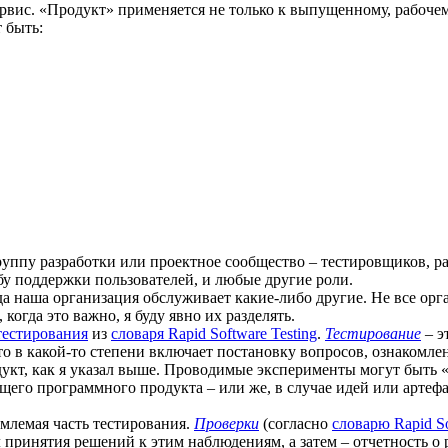
ервис. «Продукт» применяется не только к выпущенному, рабоче
 быть:
группу разработки или проектное сообщество – тестировщиков, р
у поддержки пользователей, и любые другие роли.
да наша организация обслуживает какие-либо другие. Не все орга
когда это важно, я буду явно их разделять.
тестирования
из
словаря Rapid Software Testing
.
Тестирование
– э
о в какой-то степени включает постановку вопросов, ознакомлен
укт, как я указал выше. Проводимые эксперименты могут быть 
щего программного продукта – или же, в случае идей или арт
емлемая часть тестирования.
Проверки
(согласно
словарю Rapid So
ринятия решений к этим наблюдениям, а затем – отчетность о ре